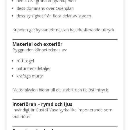
den stora gröna kopparkupolen
dess dominans över Odenplan
dess synlighet från flera delar av staden
Kupolen ger kyrkan ett nästan basilika-liknande uttryck.
Material och exteriör
Byggnaden kännetecknas av:
rött tegel
naturstensdetaljer
kraftiga murar
Materialvalen bidrar till ett stabilt och tidlöst intryck.
Interiören – rymd och ljus
Invändigt är Gustaf Vasa kyrka lika imponerande som
exteriören.