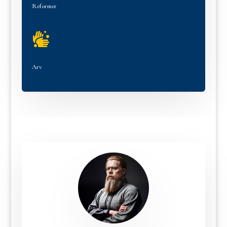
Reformer

Arv