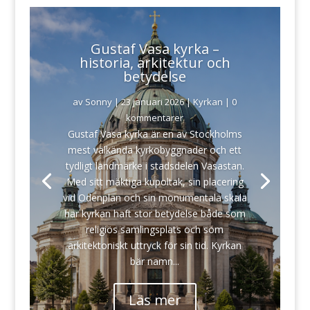
Gustaf Vasa kyrka –
historia, arkitektur och
betydelse
av
Sonny
|
23 januari 2026
|
Kyrkan
| 0
kommentarer
Gustaf Vasa kyrka är en av Stockholms
mest välkända kyrkobyggnader och ett
tydligt landmärke i stadsdelen Vasastan.
Med sitt mäktiga kupoltak, sin placering
vid Odenplan och sin monumentala skala
har kyrkan haft stor betydelse både som
religiös samlingsplats och som
arkitektoniskt uttryck för sin tid. Kyrkan
bär namn...
Läs mer