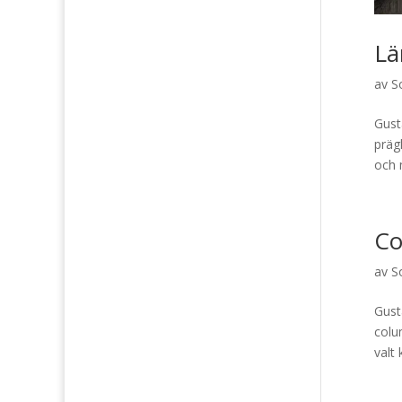
Lä
av
S
Gust
prägl
och 
Co
av
S
Gust
colu
valt 