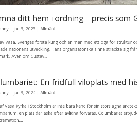
mna ditt hem i ordning – precis som G
onny
|
jan 3, 2025
|
Allmänt
av Vasa, Sveriges första kung och en man med ett öga för struktur 
ade nationens utveckling. Hans organisatoriska sinne sträckte sig från a
mark. Även om Gustav...
lumbariet: En fridfull viloplats med hi
onny
|
jun 3, 2024
|
Allmänt
af Vasa Kyrka i Stockholm är inte bara känd för sin storslagna arkitektu
mbarium, en plats där aska efter avlidna förvaras. Columbariet erbjude
kremation,...