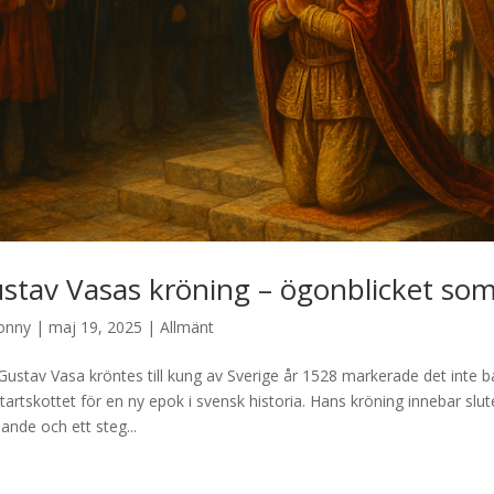
stav Vasas kröning – ögonblicket som
onny
|
maj 19, 2025
|
Allmänt
Gustav Vasa kröntes till kung av Sverige år 1528 markerade det inte b
startskottet för en ny epok i svensk historia. Hans kröning innebar sl
ande och ett steg...